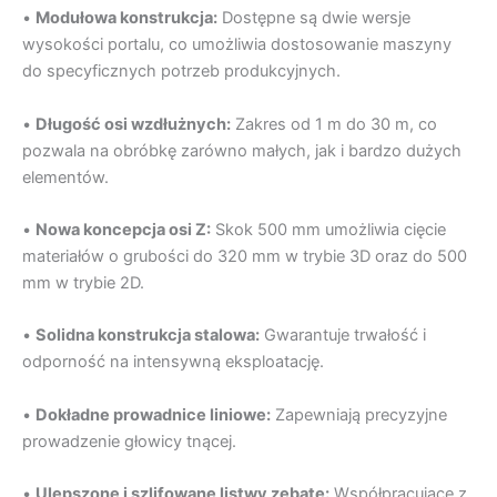
•
Modułowa konstrukcja:
Dostępne są dwie wersje
wysokości portalu, co umożliwia dostosowanie maszyny
do specyficznych potrzeb produkcyjnych.
•
Długość osi wzdłużnych:
Zakres od 1 m do 30 m, co
pozwala na obróbkę zarówno małych, jak i bardzo dużych
elementów.
•
Nowa koncepcja osi Z:
Skok 500 mm umożliwia cięcie
materiałów o grubości do 320 mm w trybie 3D oraz do 500
mm w trybie 2D.
•
Solidna konstrukcja stalowa:
Gwarantuje trwałość i
odporność na intensywną eksploatację.
•
Dokładne prowadnice liniowe:
Zapewniają precyzyjne
prowadzenie głowicy tnącej.
•
Ulepszone i szlifowane listwy zębate:
Współpracujące z