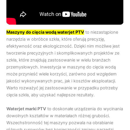
Maszyny do cięcia wodą waterjet PTV
to niezastąpione
narzędzia w obróbce szkła, które oferują precyzję,
efektywność oraz ekologiczność. Dzięki nim możliwe jest
tworzenie precyzyjnych i skomplikowanych projektów ze
szkła, które znajdują zastosowanie w wielu branżach
przemysłowych. Inwestycja w maszynę do cięcia wodą
może przynieść wiele korzyści, zarówno pod względem
jakości wykonywanych prac, jak i kosztów eksploatacji.
Warto rozważyć jej zastosowanie w przypadku potrzeby
cięcia szkła, aby uzyskać najlepsze rezultaty.
Waterjet marki PTV
to doskonałe urządzenia do wycinania
dowolnych kształtów w materiałach różnej grubości.
Wszechstronność tej maszyny pozwala na obrabianie
różnych surowców bez konieczności zmiany narzędzi.