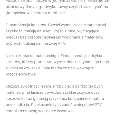
Posiadanie obu maszyn w jednym zakładzie zmienia model
biznesowy firmy z „podwykonawcy części blaszanych” na
„kompleksowe centrum obróbcze”.
Optymalizacja kosztów. Części wymagające ekstremalnej
szybkości trafiają na laser. Części grube, wymagające
precyzji bez obróbki cieplnej lub wykonane z materiałów
trudnych, trafiają na maszynę PTV.
Niezależność od outsourcingu. Firma przestaje odsyłać
klientów, którzy potrzebują wyciąć detale z tytanu, grubego
aluminium czy szkła. Cała marża zostaje wewnątrz
przedsiębiorstwa.
Dłuższa żywotność lasera. Próby cięcia bardzo grubych
materiałów na laserze powodują szybkie zużycie dysz i
soczewek oraz generują ryzyko uszkodzenia rezonatora
przez odbicia. Przekazanie tych zadań waterjetowi PTV
chroni kosztowną wycinarkę laserową.