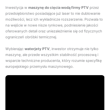
Inwestycja w
maszynę do cięcia wodą firmy PTV
przez
przedsiębiorstwo posiadające już laser to nie dublowanie
możliwości, lecz ich wykładnicze rozszerzenie. Pozwala to
na wejście w nowe nisze rynkowe, podniesienie jakości
oferowanych detali oraz uniezależnienie się od fizycznych
ograniczeń obróbki termicznej.
Wybierając
waterjety
PTV
, inwestor otrzymuje nie tylko
maszynę, ale przede wszystkim stabilność procesową i
wsparcie techniczne producenta, który rozumie specyfikę
europejskiego przemysłu maszynowego.