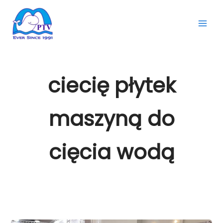
Przejdź
do
treści
ciecię płytek
maszyną do
cięcia wodą