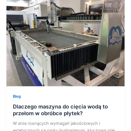
Dlaczego
maszyna
do
cięcia
wodą
to
przełom
w
obróbce
płytek?
Blog
Dlaczego maszyna do cięcia wodą to
przełom w obróbce płytek?
W erze rosnących wymagań jakościowych i
estetycznych na rynku budowlanym, kluczową rolę