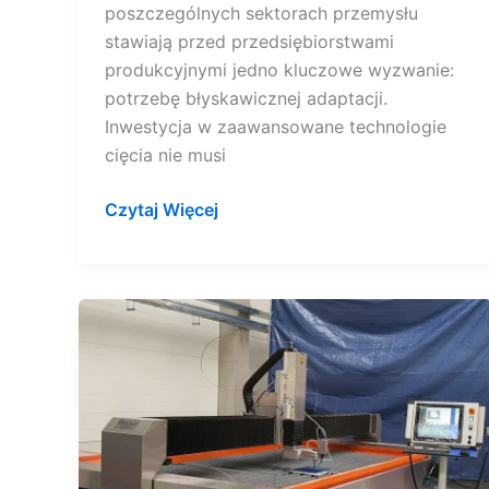
poszczególnych sektorach przemysłu
stawiają przed przedsiębiorstwami
produkcyjnymi jedno kluczowe wyzwanie:
potrzebę błyskawicznej adaptacji.
Inwestycja w zaawansowane technologie
cięcia nie musi
Czytaj Więcej
Technologia,
która
robi
różnicę.
Jak
przetwornica
częstotliwości