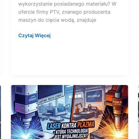
wykorzystanie posiadanego materiału? W
ofercie firmy PTV, znanego producenta
maszyn do cięcia wodą, znajduje
Czytaj Więcej
Laser
kontra
plazma
–
która
technologia
cięcia