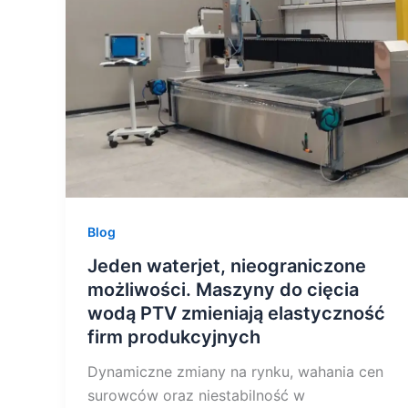
możliwości.
Maszyny
do
cięcia
wodą
PTV
zmieniają
elastyczność
firm
Blog
produkcyjnych
Jeden waterjet, nieograniczone
możliwości. Maszyny do cięcia
wodą PTV zmieniają elastyczność
firm produkcyjnych
Dynamiczne zmiany na rynku, wahania cen
surowców oraz niestabilność w