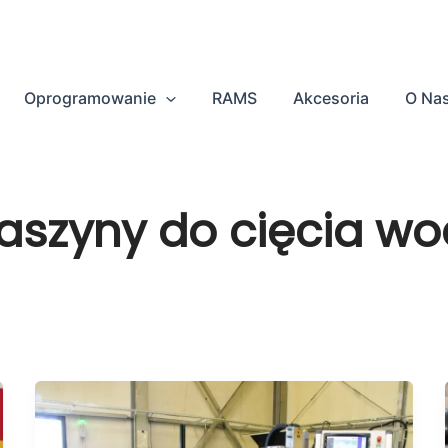
Oprogramowanie
RAMS
Akcesoria
O Na
szyny do cięcia w
Nowy
poziom
optymalizacji