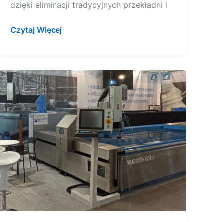
dzięki eliminacji tradycyjnych przekładni i
Czytaj Więcej
Dlaczego
warto
zaufać
serwisowi
waterjetów
PTV?
Z
tą
opcją
Twoja
inwestycja
będzie