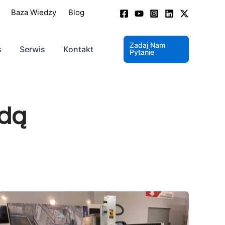
Baza Wiedzy
Blog
Zadaj Nam
s
Serwis
Kontakt
Pytanie
odą
Precyzja
w
nowym