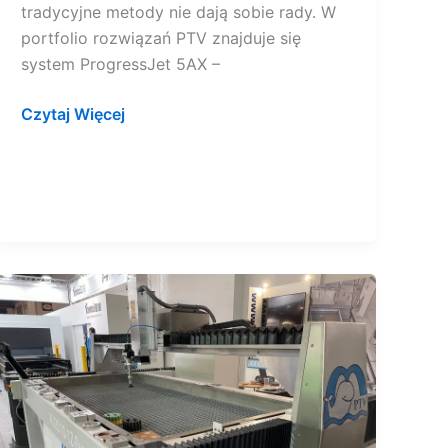
tradycyjne metody nie dają sobie rady. W
portfolio rozwiązań PTV znajduje się
system ProgressJet 5AX –
Czytaj Więcej
5-
osiowa
głowica
uchylno-
obrotowa
z
napędem