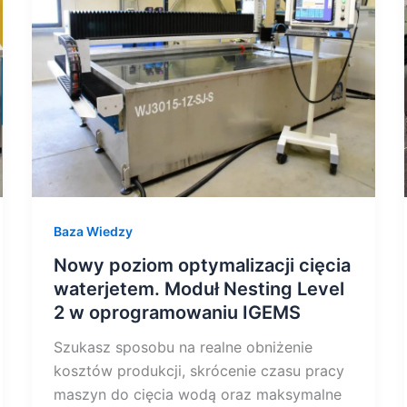
cięcia
waterjetem.
Moduł
Nesting
Level
2
w
oprogramowaniu
IGEMS
Baza Wiedzy
Nowy poziom optymalizacji cięcia
waterjetem. Moduł Nesting Level
2 w oprogramowaniu IGEMS
Szukasz sposobu na realne obniżenie
kosztów produkcji, skrócenie czasu pracy
maszyn do cięcia wodą oraz maksymalne