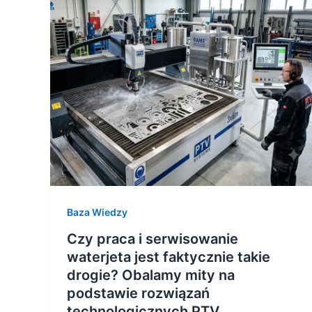
praca
i
serwisowanie
waterjeta
jest
faktycznie
takie
drogie?
Obalamy
mity
na
Baza Wiedzy
podstawie
rozwiązań
Czy praca i serwisowanie
technologicznych
waterjeta jest faktycznie takie
PTV
drogie? Obalamy mity na
podstawie rozwiązań
technologicznych PTV