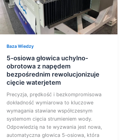
bezpośrednim
rewolucjonizuje
cięcie
waterjetem
Baza Wiedzy
5-osiowa głowica uchylno-
obrotowa z napędem
bezpośrednim rewolucjonizuje
cięcie waterjetem
Precyzja, prędkość i bezkompromisowa
dokładność wymiarowa to kluczowe
wymagania stawiane współczesnym
systemom cięcia strumieniem wody.
Odpowiedzią na te wyzwania jest nowa,
automatyczna głowica 5-osiowa, która