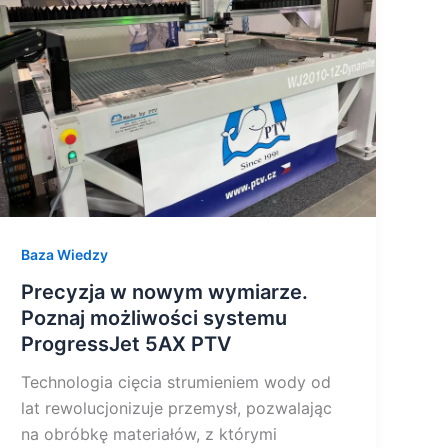
wymiarze.
Poznaj
możliwości
systemu
ProgressJet
5AX
PTV
Baza Wiedzy
Precyzja w nowym wymiarze.
Poznaj możliwości systemu
ProgressJet 5AX PTV
Technologia cięcia strumieniem wody od
lat rewolucjonizuje przemysł, pozwalając
na obróbkę materiałów, z którymi