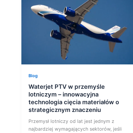
przemyśle
lotniczym
–
innowacyjna
technologia
cięcia
materiałów
o
strategicznym
Blog
znaczeniu
Waterjet PTV w przemyśle
lotniczym – innowacyjna
technologia cięcia materiałów o
strategicznym znaczeniu
Przemysł lotniczy od lat jest jednym z
najbardziej wymagających sektorów, jeśli