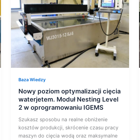
cięcia
waterjetem.
Moduł
Nesting
Level
2
w
oprogramowaniu
IGEMS
Baza Wiedzy
Nowy poziom optymalizacji cięcia
waterjetem. Moduł Nesting Level
2 w oprogramowaniu IGEMS
Szukasz sposobu na realne obniżenie
kosztów produkcji, skrócenie czasu pracy
maszyn do cięcia wodą oraz maksymalne