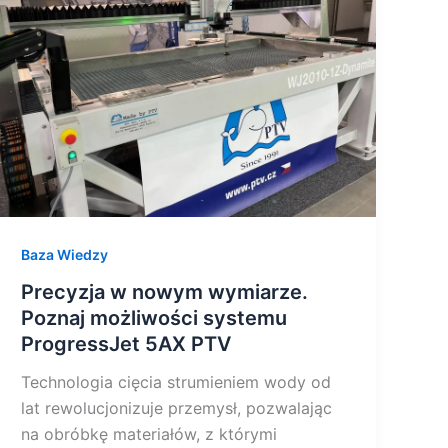
wymiarze.
Poznaj
możliwości
systemu
ProgressJet
5AX
PTV
Baza Wiedzy
Precyzja w nowym wymiarze.
Poznaj możliwości systemu
ProgressJet 5AX PTV
Technologia cięcia strumieniem wody od
lat rewolucjonizuje przemysł, pozwalając
na obróbkę materiałów, z którymi