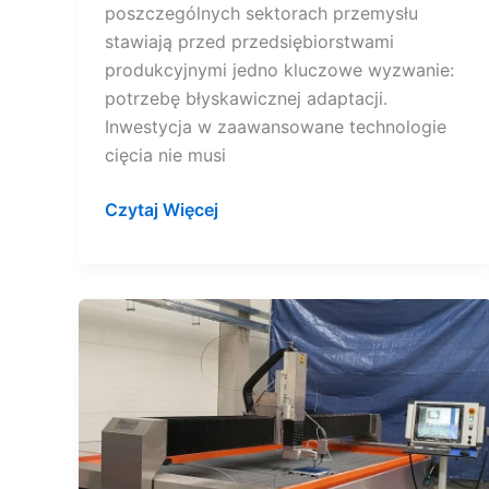
poszczególnych sektorach przemysłu
stawiają przed przedsiębiorstwami
produkcyjnymi jedno kluczowe wyzwanie:
potrzebę błyskawicznej adaptacji.
Inwestycja w zaawansowane technologie
cięcia nie musi
Czytaj Więcej
Technologia,
która
robi
różnicę.
Jak
przetwornica
częstotliwości