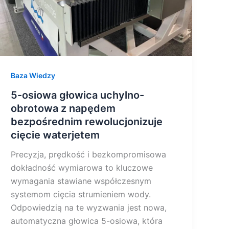
bezpośrednim
rewolucjonizuje
cięcie
waterjetem
Baza Wiedzy
5-osiowa głowica uchylno-
obrotowa z napędem
bezpośrednim rewolucjonizuje
cięcie waterjetem
Precyzja, prędkość i bezkompromisowa
dokładność wymiarowa to kluczowe
wymagania stawiane współczesnym
systemom cięcia strumieniem wody.
Odpowiedzią na te wyzwania jest nowa,
automatyczna głowica 5-osiowa, która