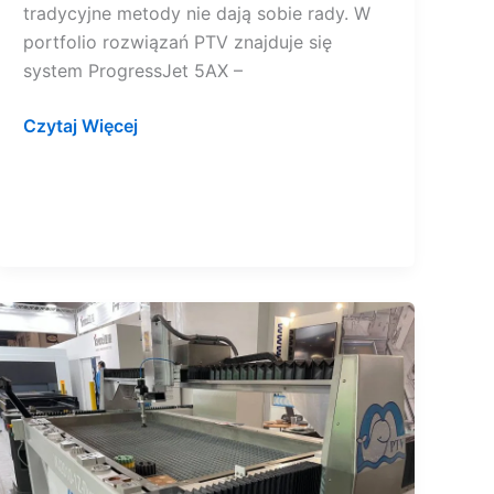
tradycyjne metody nie dają sobie rady. W
portfolio rozwiązań PTV znajduje się
system ProgressJet 5AX –
Czytaj Więcej
5-
osiowa
głowica
uchylno-
obrotowa
z
napędem