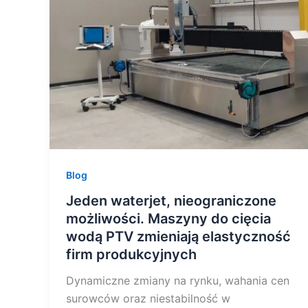
możliwości.
Maszyny
do
cięcia
wodą
PTV
zmieniają
elastyczność
firm
Blog
produkcyjnych
Jeden waterjet, nieograniczone
możliwości. Maszyny do cięcia
wodą PTV zmieniają elastyczność
firm produkcyjnych
Dynamiczne zmiany na rynku, wahania cen
surowców oraz niestabilność w