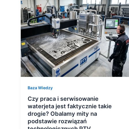
praca
i
serwisowanie
waterjeta
jest
faktycznie
takie
drogie?
Obalamy
mity
na
Baza Wiedzy
podstawie
rozwiązań
Czy praca i serwisowanie
technologicznych
waterjeta jest faktycznie takie
PTV
drogie? Obalamy mity na
podstawie rozwiązań
technologicznych PTV