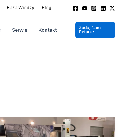
Baza Wiedzy
Blog
Zadaj Nam
s
Serwis
Kontakt
Pytanie
Precyzja
w
nowym