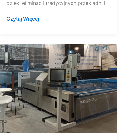
dzięki eliminacji tradycyjnych przekładni i
Czytaj Więcej
Dlaczego
warto
zaufać
serwisowi
waterjetów
PTV?
Z
tą
opcją
Twoja
inwestycja
będzie