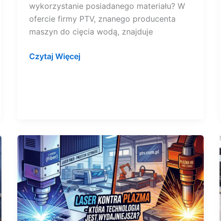
wykorzystanie posiadanego materiału? W
ofercie firmy PTV, znanego producenta
maszyn do cięcia wodą, znajduje
Czytaj Więcej
Laser
kontra
plazma
–
która
technologia
cięcia