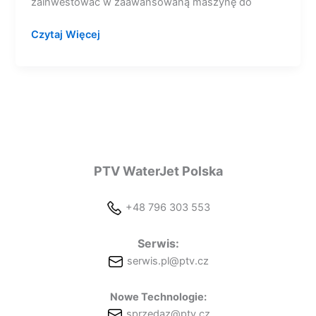
zainwestować w zaawansowaną maszynę do
Czytaj Więcej
PTV WaterJet Polska
+48 796 303 553
Serwis:
serwis.pl@ptv.cz
Nowe Technologie:
sprzedaz@ptv.cz