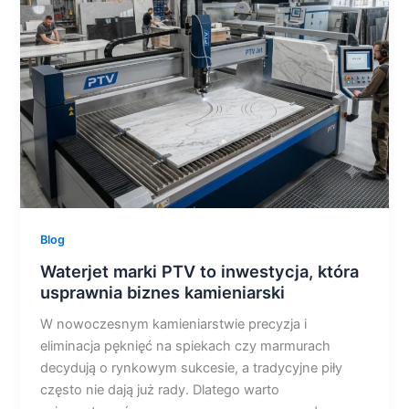
to
inwestycja,
która
usprawnia
biznes
kamieniarski
Blog
Waterjet marki PTV to inwestycja, która
usprawnia biznes kamieniarski
W nowoczesnym kamieniarstwie precyzja i
eliminacja pęknięć na spiekach czy marmurach
decydują o rynkowym sukcesie, a tradycyjne piły
często nie dają już rady. Dlatego warto