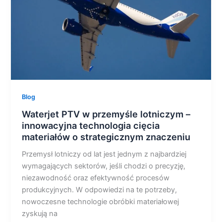
innowacyjna
technologia
cięcia
materiałów
o
strategicznym
znaczeniu
Blog
Waterjet PTV w przemyśle lotniczym –
innowacyjna technologia cięcia
materiałów o strategicznym znaczeniu
Przemysł lotniczy od lat jest jednym z najbardziej
wymagających sektorów, jeśli chodzi o precyzję,
niezawodność oraz efektywność procesów
produkcyjnych. W odpowiedzi na te potrzeby,
nowoczesne technologie obróbki materiałowej
zyskują na