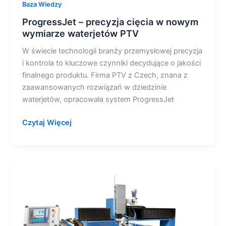
Baza Wiedzy
ProgressJet – precyzja cięcia w nowym
wymiarze waterjetów PTV
W świecie technologii branży przemysłowej precyzja
i kontrola to kluczowe czynniki decydujące o jakości
finalnego produktu. Firma PTV z Czech, znana z
zaawansowanych rozwiązań w dziedzinie
waterjetów, opracowała system ProgressJet
Czytaj Więcej
Waterjet
PTV
–
uniwersalne
narzędzie