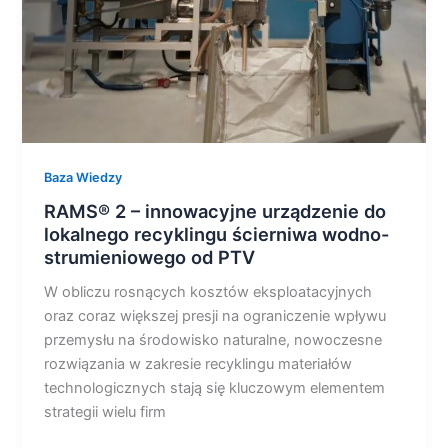
recyklingu
ścierniwa
wodno-
strumieniowego
od
PTV
Baza Wiedzy
RAMS® 2 – innowacyjne urządzenie do
lokalnego recyklingu ścierniwa wodno-
strumieniowego od PTV
W obliczu rosnących kosztów eksploatacyjnych
oraz coraz większej presji na ograniczenie wpływu
przemysłu na środowisko naturalne, nowoczesne
rozwiązania w zakresie recyklingu materiałów
technologicznych stają się kluczowym elementem
strategii wielu firm