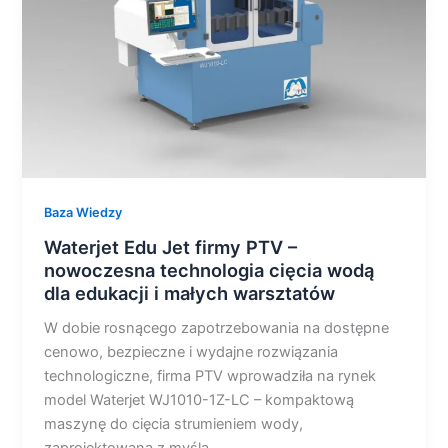
–
nowoczesna
technologia
cięcia
wodą
dla
edukacji
i
małych
Baza Wiedzy
warsztatów
Waterjet Edu Jet firmy PTV –
nowoczesna technologia cięcia wodą
dla edukacji i małych warsztatów
W dobie rosnącego zapotrzebowania na dostępne
cenowo, bezpieczne i wydajne rozwiązania
technologiczne, firma PTV wprowadziła na rynek
model Waterjet WJ1010-1Z-LC – kompaktową
maszynę do cięcia strumieniem wody,
zaprojektowaną z myślą