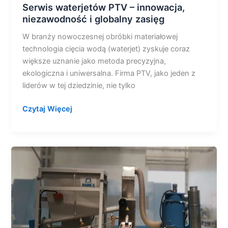
Serwis waterjetów PTV – innowacja,
niezawodność i globalny zasięg
W branży nowoczesnej obróbki materiałowej
technologia cięcia wodą (waterjet) zyskuje coraz
większe uznanie jako metoda precyzyjna,
ekologiczna i uniwersalna. Firma PTV, jako jeden z
liderów w tej dziedzinie, nie tylko
Czytaj Więcej
RAMS®
2
–
innowacyjne
urządzenie
do
lokalnego