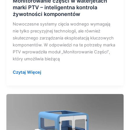
Monitorowanie części w waterjetach
marki PTV – inteligentna kontrola
żywotności komponentów
Nowoczesne systemy cięcia wodnego wymagają
nie tylko precyzyjnej technologii, ale również
skutecznego zarządzania eksploatacją kluczowych
komponentów. W odpowiedzi na te potrzeby marka
PTV wprowadziła moduł „Monitorowanie Części”,
który umożliwia bieżącą
Czytaj Więcej
Waterjet
Edu
Jet
firmy
PTV