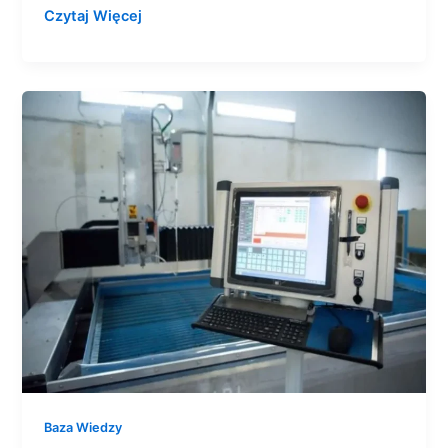
Czytaj Więcej
Serwis
waterjetów
PTV
–
innowacja,
niezawodność
i
globalny
zasięg
Baza Wiedzy