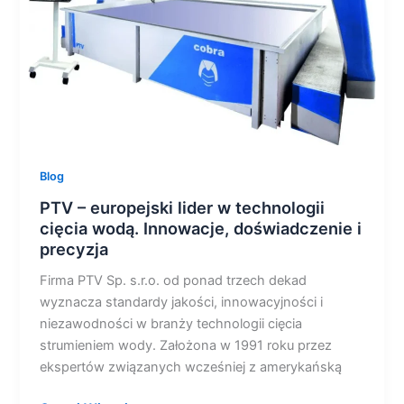
cięcia
wodą.
Innowacje,
doświadczenie
i
precyzja
Blog
PTV – europejski lider w technologii
cięcia wodą. Innowacje, doświadczenie i
precyzja
Firma PTV Sp. s.r.o. od ponad trzech dekad
wyznacza standardy jakości, innowacyjności i
niezawodności w branży technologii cięcia
strumieniem wody. Założona w 1991 roku przez
ekspertów związanych wcześniej z amerykańską