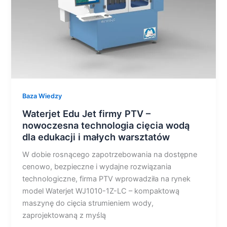
nowoczesna
technologia
cięcia
wodą
dla
edukacji
i
małych
Baza Wiedzy
warsztatów
Waterjet Edu Jet firmy PTV –
nowoczesna technologia cięcia wodą
dla edukacji i małych warsztatów
W dobie rosnącego zapotrzebowania na dostępne
cenowo, bezpieczne i wydajne rozwiązania
technologiczne, firma PTV wprowadziła na rynek
model Waterjet WJ1010-1Z-LC – kompaktową
maszynę do cięcia strumieniem wody,
zaprojektowaną z myślą