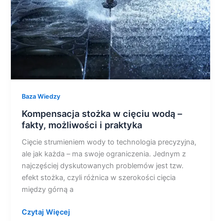
fakty,
możliwości
i
praktyka
Baza Wiedzy
Kompensacja stożka w cięciu wodą –
fakty, możliwości i praktyka
Cięcie strumieniem wody to technologia precyzyjna,
ale jak każda – ma swoje ograniczenia. Jednym z
najczęściej dyskutowanych problemów jest tzw.
efekt stożka, czyli różnica w szerokości cięcia
między górną a
Czytaj Więcej