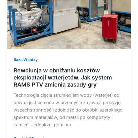
Jak
system
RAMS
PTV
zmienia
zasady
gry
Baza Wiedzy
Rewolucja w obniżaniu kosztów
eksploatacji waterjetów. Jak system
RAMS PTV zmienia zasady gry
Technologia cięcia strumieniem wody (waterjet) od
dawna jest ceniona w przemyśle za swoją precyzję,
wszechstronność i zdolność do obróbki szerokiego
spektrum materiałów, od metali po kompozyty i
kamień. Jednakże, pomimo