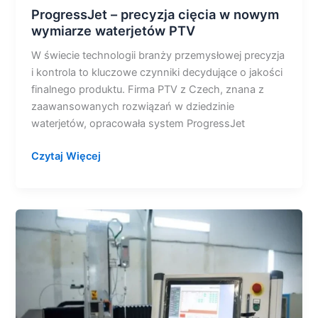
ProgressJet – precyzja cięcia w nowym
wymiarze waterjetów PTV
W świecie technologii branży przemysłowej precyzja
i kontrola to kluczowe czynniki decydujące o jakości
finalnego produktu. Firma PTV z Czech, znana z
zaawansowanych rozwiązań w dziedzinie
waterjetów, opracowała system ProgressJet
Czytaj Więcej
Serwis
waterjetów
PTV
–
innowacja,
niezawodność