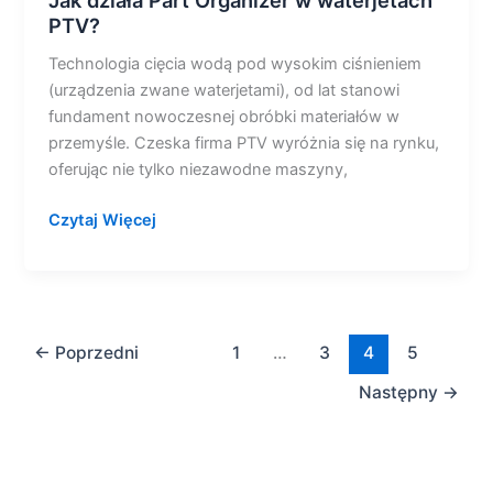
Jak działa Part Organizer w waterjetach
PTV?
Technologia cięcia wodą pod wysokim ciśnieniem
(urządzenia zwane waterjetami), od lat stanowi
fundament nowoczesnej obróbki materiałów w
przemyśle. Czeska firma PTV wyróżnia się na rynku,
oferując nie tylko niezawodne maszyny,
Czytaj Więcej
←
Poprzedni
1
…
3
4
5
Następny
→