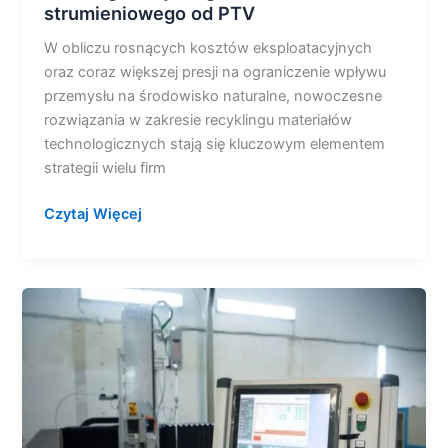
strumieniowego od PTV
W obliczu rosnących kosztów eksploatacyjnych
oraz coraz większej presji na ograniczenie wpływu
przemysłu na środowisko naturalne, nowoczesne
rozwiązania w zakresie recyklingu materiałów
technologicznych stają się kluczowym elementem
strategii wielu firm
Czytaj Więcej
Dlaczego
komputer
przemysłowy
to
lepszy
wybór
do