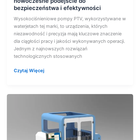
nowoczesne podejście do
bezpieczeństwa i efektywności
Wysokociśnieniowe pompy PTV, wykorzystywane w
waterjetach tej marki, to urządzenia, których
niezawodność i precyzja mają kluczowe znaczenie
dla ciągłości pracy i jakości wykonywanych operacji.
Jednym z najnowszych rozwiązań
technologicznych stosowanych
Czytaj Więcej
Waterjet
Edu
Jet
firmy
PTV
–