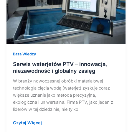
i
globalny
zasięg
Baza Wiedzy
Serwis waterjetów PTV – innowacja,
niezawodność i globalny zasięg
W branży nowoczesnej obróbki materiałowej
technologia cięcia wodą (waterjet) zyskuje coraz
większe uznanie jako metoda precyzyjna,
ekologiczna i uniwersalna. Firma PTV, jako jeden z
liderów w tej dziedzinie, nie tylko
Czytaj Więcej