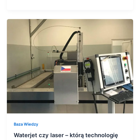
Waterjet
czy
laser
–
którą
technologię
cięcia
warto
wybrać
do
firmy
produkcyjnej?
Baza Wiedzy
Waterjet czy laser – którą technologię