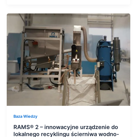
RAMS®
2
–
innowacyjne
urządzenie
do
lokalnego
recyklingu
ścierniwa
wodno-
strumieniowego
od
PTV
Baza Wiedzy
RAMS® 2 – innowacyjne urządzenie do
lokalnego recyklingu ścierniwa wodno-