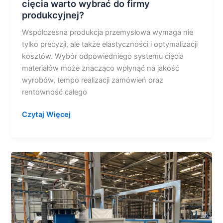
cięcia warto wybrać do firmy
produkcyjnej?
Współczesna produkcja przemysłowa wymaga nie
tylko precyzji, ale także elastyczności i optymalizacji
kosztów. Wybór odpowiedniego systemu cięcia
materiałów może znacząco wpłynąć na jakość
wyrobów, tempo realizacji zamówień oraz
rentowność całego
Czytaj Więcej
Rewolucja
w
obniżaniu
kosztów
eksploatacji
waterjetów.