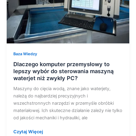
sterowania
maszyną
waterjet
niż
zwykły
PC?
Baza Wiedzy
Dlaczego komputer przemysłowy to
lepszy wybór do sterowania maszyną
waterjet niż zwykły PC?
Maszyny do cięcia wodą, znane jako waterjety,
należą do najbardziej precyzyjnych i
wszechstronnych narzędzi w przemyśle obróbki
materiałowej. Ich skuteczne działanie zależy nie tylko
od jakości mechaniki i hydrauliki, ale
Czytaj Więcej