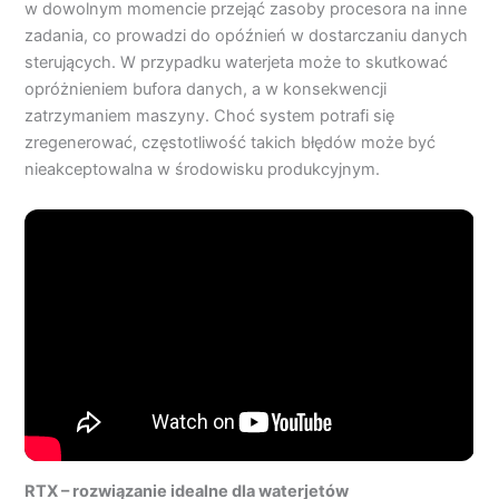
w dowolnym momencie przejąć zasoby procesora na inne
zadania, co prowadzi do opóźnień w dostarczaniu danych
sterujących. W przypadku waterjeta może to skutkować
opróżnieniem bufora danych, a w konsekwencji
zatrzymaniem maszyny. Choć system potrafi się
zregenerować, częstotliwość takich błędów może być
nieakceptowalna w środowisku produkcyjnym.
RTX – rozwiązanie idealne dla waterjetów