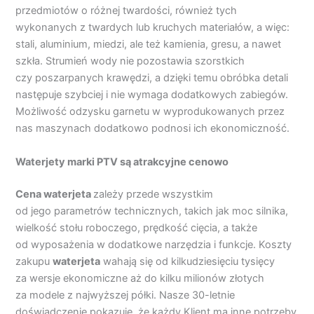
przedmiotów o różnej twardości, również tych
wykonanych z twardych lub kruchych materiałów, a więc:
stali, aluminium, miedzi, ale też kamienia, gresu, a nawet
szkła. Strumień wody nie pozostawia szorstkich
czy poszarpanych krawędzi, a dzięki temu obróbka detali
następuje szybciej i nie wymaga dodatkowych zabiegów.
Możliwość odzysku garnetu w wyprodukowanych przez
nas maszynach dodatkowo podnosi ich ekonomiczność.
Waterjety marki PTV są atrakcyjne cenowo
Cena waterjeta
zależy przede wszystkim
od jego parametrów technicznych, takich jak moc silnika,
wielkość stołu roboczego, prędkość cięcia, a także
od wyposażenia w dodatkowe narzędzia i funkcje. Koszty
zakupu
waterjeta
wahają się od kilkudziesięciu tysięcy
za wersje ekonomiczne aż do kilku milionów złotych
za modele z najwyższej półki. Nasze 30-letnie
doświadczenie pokazuje, że każdy Klient ma inne potrzeby