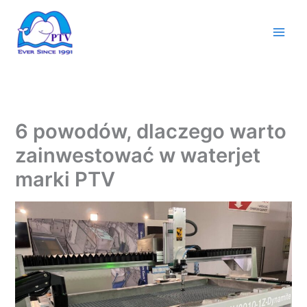
Przejdź
do
treści
6 powodów, dlaczego warto
zainwestować w waterjet
marki PTV