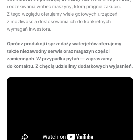
i oczekiwania wobec maszyny, którą pragnie zakupić.
Z tego względu oferujemy wiele gotowych urządzeń
z możliwością dostosowania ich do konkretnych
wymagań inwestora.
Oprócz produkcji i sprzedaży waterjetów oferujemy
także niezawodny serwis oraz magazyn części
zamiennych. W przypadku pytań — zapraszamy
do kontaktu. Z chęcią udzielimy dodatkowych wyjaśnień.