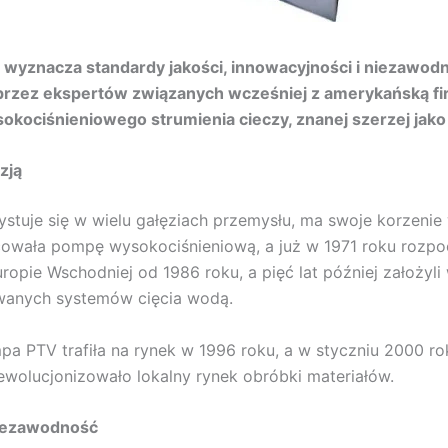
d wyznacza standardy jakości, innowacyjności i niezawodn
przez ekspertów związanych wcześniej z amerykańską fi
sokociśnieniowego strumienia cieczy, znanej szerzej jako
zją
zystuje się w wielu gałęziach przemysłu, ma swoje korze
acowała pompę wysokociśnieniową, a już w 1971 roku rozpo
ropie Wschodniej od 1986 roku, a pięć lat później założyli 
wanych systemów cięcia wodą.
a PTV trafiła na rynek w 1996 roku, a w styczniu 2000 r
ewolucjonizowało lokalny rynek obróbki materiałów.
niezawodność