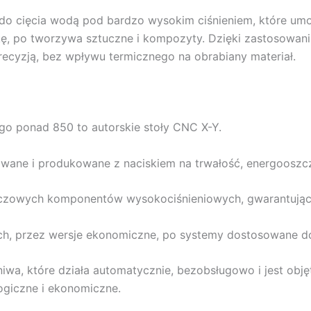
do cięcia wodą pod bardzo wysokim ciśnieniem, które umo
ikę, po tworzywa sztuczne i kompozyty. Dzięki zastosowan
precyzją, bez wpływu termicznego na obrabiany materiał.
ego ponad 850 to autorskie stoły CNC X-Y.
wane i produkowane z naciskiem na trwałość, energooszcz
uczowych komponentów wysokociśnieniowych, gwarantują
ch, przez wersje ekonomiczne, po systemy dostosowane d
rniwa, które działa automatycznie, bezobsługowo i jest o
giczne i ekonomiczne.