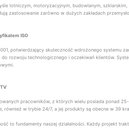
le lotniczym, motoryzacyjnym, budowlanym, szklarskim, a
najdują zastosowanie zarówno w dużych zakładach przemysło
yfikatem ISO
 9001, potwierdzający skuteczność wdrożonego systemu zar
 do rozwoju technologicznego i oczekiwań klientów. Syste
owymi.
PTV
owanych pracowników, z których wielu posiada ponad 25-l
również w trybie 24/7, a jej produkty są obecne w 39 kraj
ść to fundamenty naszej działalności. Każdy projekt trak