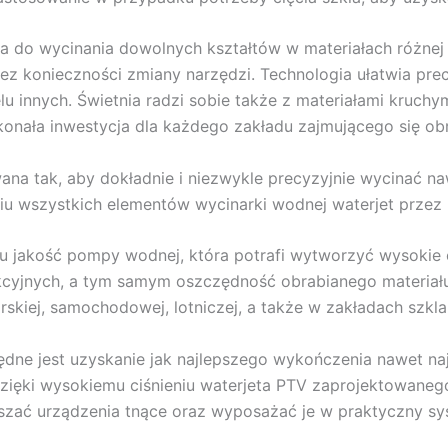
a do wycinania dowolnych kształtów w materiałach różnej
 konieczności zmiany narzędzi. Technologia ułatwia precyz
lu innych. Świetnia radzi sobie także z materiałami kruchym
konała inwestycja dla każdego zakładu zajmującego się ob
ana tak, aby dokładnie i niezwykle precyzyjnie wycinać n
iu wszystkich elementów wycinarki wodnej waterjet przez
 jakość pompy wodnej, która potrafi wytworzyć wysokie c
cyjnych, a tym samym oszczędność obrabianego materiału.
rskiej, samochodowej, lotniczej, a także w zakładach szkla
dne jest uzyskanie jak najlepszego wykończenia nawet naj
zięki wysokiemu ciśnieniu waterjeta PTV zaprojektowaneg
zać urządzenia tnące oraz wyposażać je w praktyczny sys