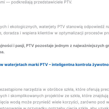
mi — podkreślają przedstawiciele PTV.
ch i ekologicznych, waterjety PTV stanowią odpowiedź n
je, doradza i wspiera klientów w optymalizacji procesów p
jności i pasji, PTV pozostaje jednym z najważniejszych g
pa.
w waterjetach marki PTV – inteligentna kontrola żywot
iezastąpione narzędzia w obróbce szkła, które oferują pre
nych i skomplikowanych projektów ze szkła, które znajduj
ięcia wodą może przynieść wiele korzyści, zarówno pod w
astosowanie w przypadku potrzeby cięcia szkła, aby uzyska