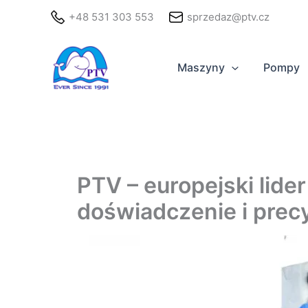
Przejdź
+48 531 303 553
sprzedaz@ptv.cz
do
treści
Maszyny
Pompy
PTV – europejski lide
doświadczenie i prec