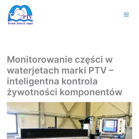
Przejdź
do
treści
Monitorowanie części w
waterjetach marki PTV –
inteligentna kontrola
żywotności komponentów