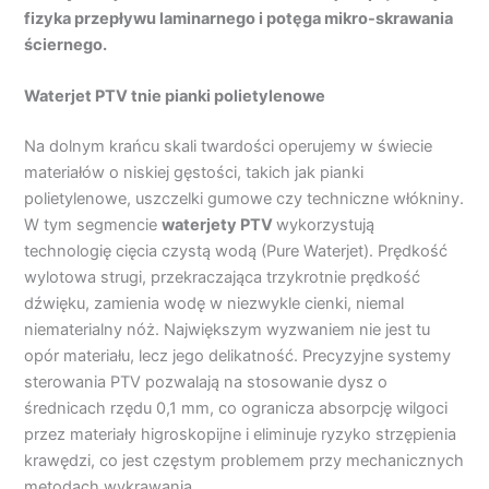
fizyka przepływu laminarnego i potęga mikro-skrawania
ściernego.
Waterjet PTV tnie pianki polietylenowe
Na dolnym krańcu skali twardości operujemy w świecie
materiałów o niskiej gęstości, takich jak pianki
polietylenowe, uszczelki gumowe czy techniczne włókniny.
W tym segmencie
waterjety
PTV
wykorzystują
technologię cięcia czystą wodą (Pure Waterjet). Prędkość
wylotowa strugi, przekraczająca trzykrotnie prędkość
dźwięku, zamienia wodę w niezwykle cienki, niemal
niematerialny nóż. Największym wyzwaniem nie jest tu
opór materiału, lecz jego delikatność. Precyzyjne systemy
sterowania PTV pozwalają na stosowanie dysz o
średnicach rzędu 0,1 mm, co ogranicza absorpcję wilgoci
przez materiały higroskopijne i eliminuje ryzyko strzępienia
krawędzi, co jest częstym problemem przy mechanicznych
metodach wykrawania.