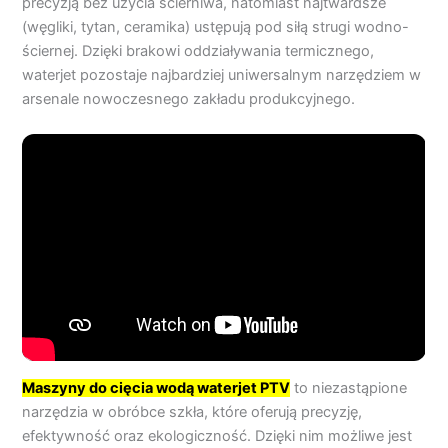
precyzją bez użycia ścierniwa, natomiast najtwardsze
(węgliki, tytan, ceramika) ustępują pod siłą strugi wodno-
ściernej. Dzięki brakowi oddziaływania termicznego,
waterjet pozostaje najbardziej uniwersalnym narzędziem w
arsenale nowoczesnego zakładu produkcyjnego.
Maszyny do cięcia wodą waterjet PTV
to niezastąpione
narzędzia w obróbce szkła, które oferują precyzję,
efektywność oraz ekologiczność. Dzięki nim możliwe jest