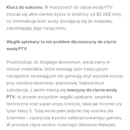
Klucz do sukcesu.
W maszynach do cięcia wodą PTV
stosuje się ultra-cienkie dysze (o średnicy od $0.08$ mm),
co minimalizuje ilość wody dostającej się do materiału,
zapobiegając jego nasączeniu.
Węglik spiekany to nie problem dla maszyny do cięcia
wodą PTV
Przechodząc do drugiego ekstremum, wkraczamy w
obszar materiałów, które stawiają opór tradycyjnym
narzędziom skrawającym lub generują zbyt wysokie koszty
przy obróbce laserowej i plazmowej. Najtwardsze
substancje, z jakimi mierzą się
maszyny do cięcia wodą
PTV
, to przede wszystkim węgliki spiekane, ceramika
techniczna oraz super-stopy lotnicze, takie jak Inconel czy
tytan klasy 5. Tutaj woda pełni jedynie rolę nośnika dla
ścierniwa – zazwyczaj wysoko selekcjonowanego garnetu.
W procesie cięcia wodno-ściernego (Abrasive Waterjet)