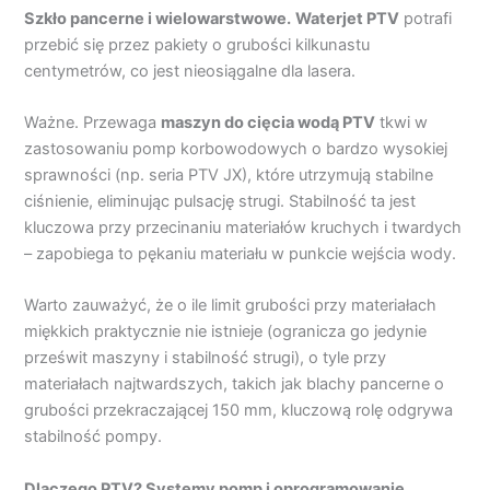
Szkło pancerne i wielowarstwowe.
Waterjet
PTV
potrafi
przebić się przez pakiety o grubości kilkunastu
centymetrów, co jest nieosiągalne dla lasera.
Ważne. Przewaga
maszyn
do cięcia wodą
PTV
tkwi w
zastosowaniu pomp korbowodowych o bardzo wysokiej
sprawności (np. seria PTV JX), które utrzymują stabilne
ciśnienie, eliminując pulsację strugi. Stabilność ta jest
kluczowa przy przecinaniu materiałów kruchych i twardych
– zapobiega to pękaniu materiału w punkcie wejścia wody.
Warto zauważyć, że o ile limit grubości przy materiałach
miękkich praktycznie nie istnieje (ogranicza go jedynie
prześwit maszyny i stabilność strugi), o tyle przy
materiałach najtwardszych, takich jak blachy pancerne o
grubości przekraczającej 150 mm, kluczową rolę odgrywa
stabilność pompy.
Dlaczego PTV? Systemy pomp i oprogramowanie