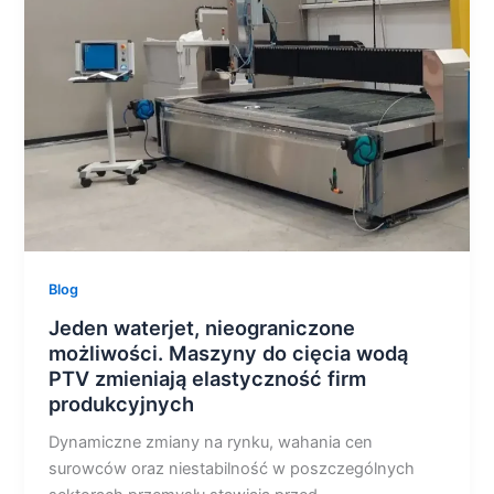
możliwości.
Maszyny
do
cięcia
wodą
PTV
zmieniają
elastyczność
firm
produkcyjnych
Blog
Jeden waterjet, nieograniczone
możliwości. Maszyny do cięcia wodą
PTV zmieniają elastyczność firm
produkcyjnych
Dynamiczne zmiany na rynku, wahania cen
surowców oraz niestabilność w poszczególnych