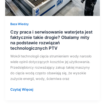
mity
na
podstawie
rozwiązań
Baza Wiedzy
technologicznych
Czy praca i serwisowanie waterjeta jest
PTV
faktycznie takie drogie? Obalamy mity
na podstawie rozwiązań
technologicznych PTV
Wokół technologii cięcia strumieniem wody narosło
wiele opinii dotyczących kosztów jej użytkowania.
Przedsiębiorcy rozważający zakup takiej maszyny
do cięcia wodą często obawiają się, że wysokie
zużycie energii, wody, ścierniwa oraz
Czytaj Więcej