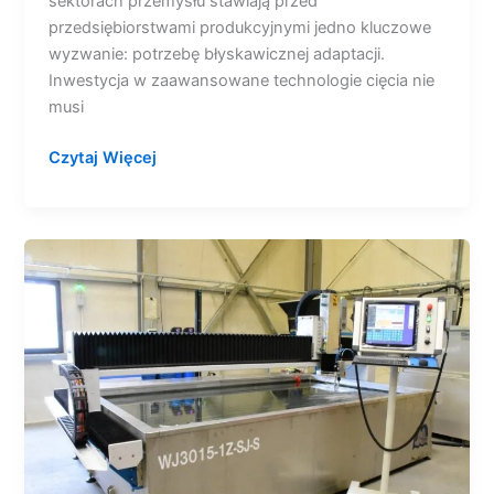
sektorach przemysłu stawiają przed
przedsiębiorstwami produkcyjnymi jedno kluczowe
wyzwanie: potrzebę błyskawicznej adaptacji.
Inwestycja w zaawansowane technologie cięcia nie
musi
Czytaj Więcej
Nowy
poziom
optymalizacji
cięcia
waterjetem.
Moduł
Nesting
Level
2
w