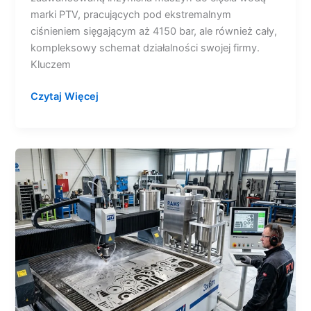
marki PTV, pracujących pod ekstremalnym
ciśnieniem sięgającym aż 4150 bar, ale również cały,
kompleksowy schemat działalności swojej firmy.
Kluczem
Czytaj Więcej
Czy
praca
i
serwisowanie
waterjeta
jest
faktycznie
takie
drogie?
Obalamy