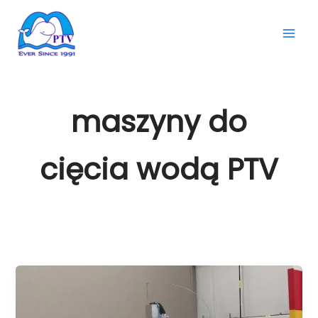
Przejdź
do
treści
maszyny do
cięcia wodą PTV
Jeden
waterjet,
nieograniczone