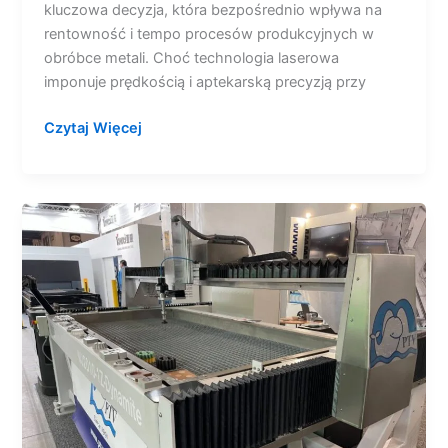
kluczowa decyzja, która bezpośrednio wpływa na
rentowność i tempo procesów produkcyjnych w
obróbce metali. Choć technologia laserowa
imponuje prędkością i aptekarską precyzją przy
Czytaj Więcej
5-
osiowa
głowica
uchylno-
obrotowa
z
napędem
bezpośrednim
rewolucjonizuje
cięcie