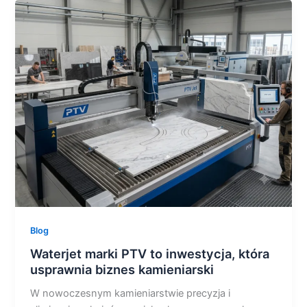
Waterjet
marki
PTV
to
inwestycja,
która
usprawnia
biznes
kamieniarski
Blog
Waterjet marki PTV to inwestycja, która
usprawnia biznes kamieniarski
W nowoczesnym kamieniarstwie precyzja i