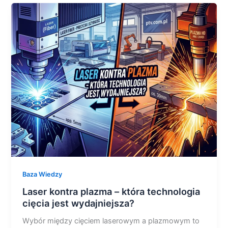
Laser
kontra
plazma
–
która
technologia
cięcia
jest
wydajniejsza?
Baza Wiedzy
Laser kontra plazma – która technologia
cięcia jest wydajniejsza?
Wybór między cięciem laserowym a plazmowym to