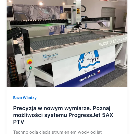
Precyzja
w
nowym
wymiarze.
Poznaj
możliwości
systemu
ProgressJet
5AX
PTV
Baza Wiedzy
Precyzja w nowym wymiarze. Poznaj
możliwości systemu ProgressJet 5AX
PTV
Technologia cięcia strumieniem wody od lat