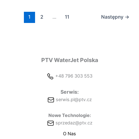
1
2
…
11
Następny
→
PTV WaterJet Polska
+48 796 303 553
Serwis:
serwis.pl@ptv.cz
Nowe Technologie:
sprzedaz@ptv.cz
O Nas