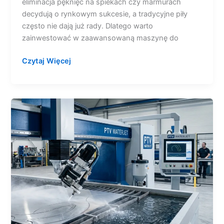
eliminacja pęknięć na spiekach czy marmurach
decydują o rynkowym sukcesie, a tradycyjne piły
często nie dają już rady. Dlatego warto
zainwestować w zaawansowaną maszynę do
Czytaj Więcej
Na
co
zwrócić
uwagę,
kupując
maszynę
do
cięcia
wodą?
Przewodnik
zakupowy