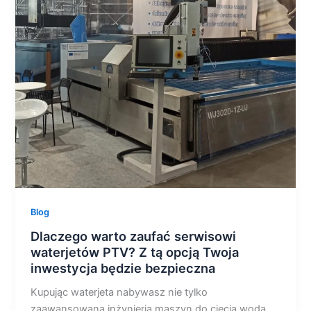
warto
zaufać
serwisowi
waterjetów
PTV?
Z
tą
opcją
Twoja
inwestycja
będzie
bezpieczna
Blog
Dlaczego warto zaufać serwisowi
waterjetów PTV? Z tą opcją Twoja
inwestycja będzie bezpieczna
Kupując waterjeta nabywasz nie tylko
zaawansowaną inżynieria maszyn do cięcia wodą