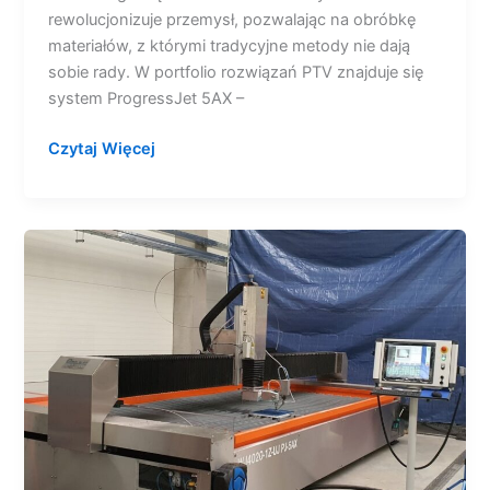
rewolucjonizuje przemysł, pozwalając na obróbkę
materiałów, z którymi tradycyjne metody nie dają
sobie rady. W portfolio rozwiązań PTV znajduje się
system ProgressJet 5AX –
Czytaj Więcej
Technologia,
która
robi
różnicę.
Jak
przetwornica
częstotliwości
rewolucjonizuje
cięcie
waterjetami