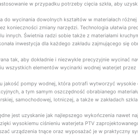
astosowanie w przypadku potrzeby cięcia szkła, aby uzyska
a do wycinania dowolnych kształtów w materiałach różnej
 konieczności zmiany narzędzi. Technologia ułatwia precyz
lu innych. Świetnia radzi sobie także z materiałami kruchym
konała inwestycja dla każdego zakładu zajmującego się ob
ana tak, aby dokładnie i niezwykle precyzyjnie wycinać n
iu wszystkich elementów wycinarki wodnej waterjet przez
 jakość pompy wodnej, która potrafi wytworzyć wysokie c
cyjnych, a tym samym oszczędność obrabianego materiału.
rskiej, samochodowej, lotniczej, a także w zakładach szkla
dne jest uzyskanie jak najlepszego wykończenia nawet naj
zięki wysokiemu ciśnieniu waterjeta PTV zaprojektowaneg
zać urządzenia tnące oraz wyposażać je w praktyczny sys