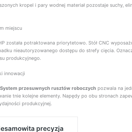
szonych kropel i pary wodnej materiał pozostaje suchy, e
ym miejscu
 została potraktowana priorytetowo. Stół CNC wyposażo
dku nieautoryzowanego dostępu do strefy cięcia. Oznacza
esu produkcyjnego.
i innowacji
System przesuwnych rusztów roboczych
pozwala na jed
nie tnie kolejne elementy. Napędy po obu stronach zapewn
ydajności produkcyjnej.