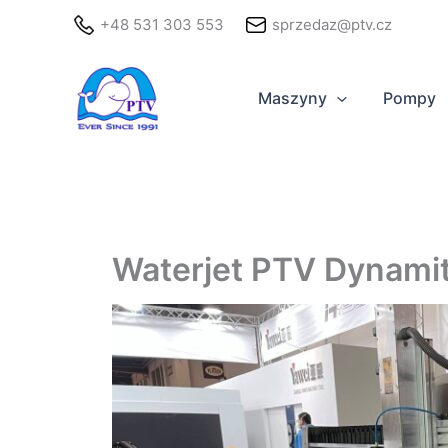
Przejdź
+48 531 303 553
sprzedaz@ptv.cz
do
treści
Maszyny
Pompy
Waterjet PTV Dynamit