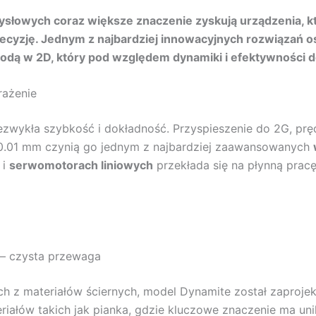
łowych coraz większe znaczenie zyskują urządzenia, któr
cyzję. Jednym z najbardziej innowacyjnych rozwiązań ost
ą wodą w 2D, który pod względem dynamiki i efektywnośc
wrażenie
iezwykła szybkość i dokładność. Przyspieszenie do 2G, pr
0.01 mm czynią go jednym z najbardziej zaawansowanych
i
serwomotorach liniowych
przekłada się na płynną pracę
 – czysta przewaga
h z materiałów ściernych, model Dynamite został zaproje
eriałów takich jak pianka, gdzie kluczowe znaczenie ma uni