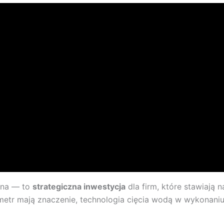
yna — to
strategiczna inwestycja
dla firm, które stawiają 
metr mają znaczenie, technologia cięcia wodą w wykonaniu