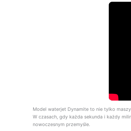
Model waterjet Dynamite to nie tylko masz
W czasach, gdy każda sekunda i każdy mili
nowoczesnym przemyśle.