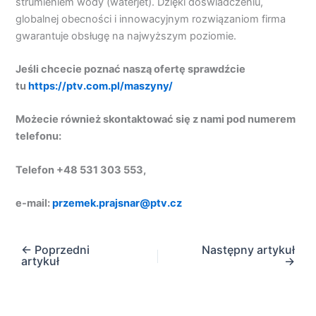
strumieniem wody (waterjet). Dzięki doświadczeniu,
globalnej obecności i innowacyjnym rozwiązaniom firma
gwarantuje obsługę na najwyższym poziomie.
Jeśli chcecie poznać naszą ofertę sprawdźcie
tu
https://ptv.com.pl/maszyny/
Możecie również skontaktować się z nami pod numerem
telefonu:
Telefon +48 531 303 553,
e-mail:
przemek.prajsnar@ptv.cz
←
Poprzedni
Następny artykuł
artykuł
→