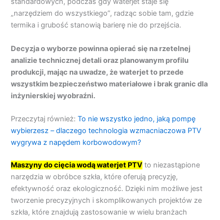
standardowych, podczas gdy waterjet staje się
„narzędziem do wszystkiego”, radząc sobie tam, gdzie
termika i grubość stanowią barierę nie do przejścia.
Decyzja o wyborze powinna opierać się na rzetelnej
analizie technicznej detali oraz planowanym profilu
produkcji, mając na uwadze, że waterjet to przede
wszystkim bezpieczeństwo materiałowe i brak granic dla
inżynierskiej wyobraźni.
Przeczytaj również:
To nie wszystko jedno, jaką pompę
wybierzesz – dlaczego technologia wzmacniaczowa PTV
wygrywa z napędem korbowodowym?
Maszyny do cięcia wodą waterjet PTV
to niezastąpione
narzędzia w obróbce szkła, które oferują precyzję,
efektywność oraz ekologiczność. Dzięki nim możliwe jest
tworzenie precyzyjnych i skomplikowanych projektów ze
szkła, które znajdują zastosowanie w wielu branżach