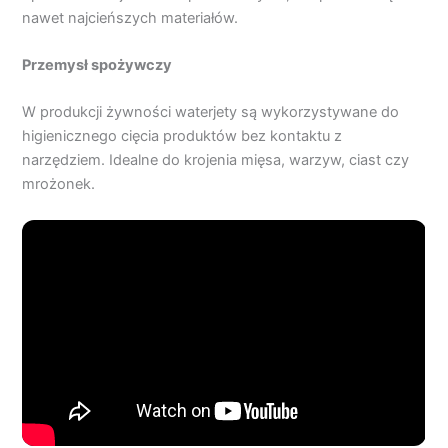
nawet najcieńszych materiałów.
Przemysł spożywczy
W produkcji żywności waterjety są wykorzystywane do
higienicznego cięcia produktów bez kontaktu z
narzędziem. Idealne do krojenia mięsa, warzyw, ciast czy
mrożonek.