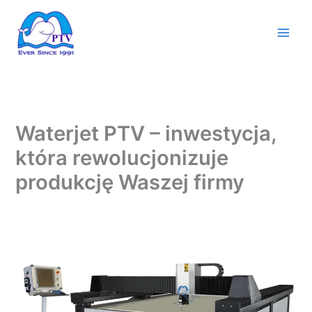
Przejdź
do
treści
Waterjet PTV – inwestycja,
która rewolucjonizuje
produkcję Waszej firmy