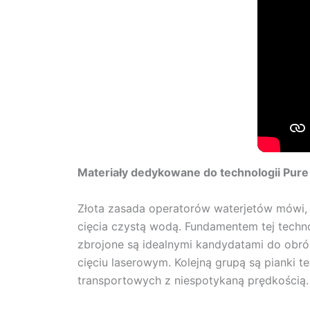
Materiały dedykowane do technologii Pure
Złota zasada operatorów waterjetów mówi, 
cięcia czystą wodą. Fundamentem tej techn
zbrojone są idealnymi kandydatami do obrób
cięciu laserowym. Kolejną grupą są pianki t
transportowych z niespotykaną prędkością.