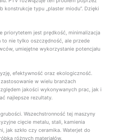
talu. PTV rozwiązuje ten problem poprzez
 konstrukcje typu „plaster miodu”. Dzięki
 priorytetem jest prędkość, minimalizacja
to nie tylko oszczędność, ale przede
owców, umiejętne wykorzystanie potencjału
cyzję, efektywność oraz ekologiczność.
ą zastosowanie w wielu branżach
zględem jakości wykonywanych prac, jak i
ć najlepsze rezultaty.
 grubości. Wszechstronność tej maszyny
yjne cięcie metalu, stali, kamienia
i, jak szkło czy ceramika. Waterjet do
róbką różnych materiałów.