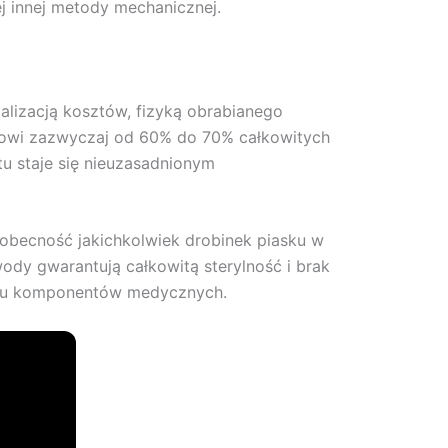
j innej metody mechanicznej.
alizacją kosztów, fizyką obrabianego
anowi zazwyczaj od 60% do 70% całkowitych
tu staje się nieuzasadnionym
obecność jakichkolwiek drobinek piasku w
ody gwarantują całkowitą sterylność i brak
aniu komponentów medycznych.