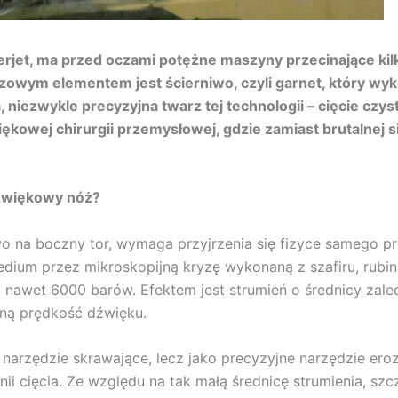
erjet, ma przed oczami potężne maszyny przecinające ki
zowym elementem jest ścierniwo, czyli garnet, który wy
iezwykle precyzyjna twarz tej technologii – cięcie czyst
owej chirurgii przemysłowej, gdzie zamiast brutalnej s
dźwiękowy nóż?
iwo na boczny tor, wymaga przyjrzenia się fizyce samego 
ium przez mikroskopijną kryzę wykonaną z szafiru, rubi
a nawet 6000 barów. Efektem jest strumień o średnicy za
tną prędkość dźwięku.
e narzędzie skrawające, lecz jako precyzyjne narzędzie er
ii cięcia. Ze względu na tak małą średnicę strumienia, szcze