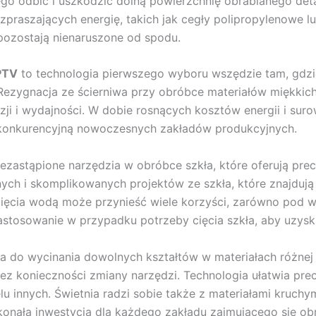
iego odbić i uszkodzić dolną powierzchnię obrabianego de
raszających energię, takich jak cegły polipropylenowe lub
 pozostają nienaruszone od spodu.
PTV
to technologia pierwszego wyboru wszędzie tam, gdzie
ezygnacja ze ścierniwa przy obróbce materiałów miękkich 
ji i wydajności. W dobie rosnących kosztów energii i sur
 konkurencyjną nowoczesnych zakładów produkcyjnych.
iezastąpione narzędzia w obróbce szkła, które oferują pre
nych i skomplikowanych projektów ze szkła, które znajduj
ięcia wodą może przynieść wiele korzyści, zarówno pod w
astosowanie w przypadku potrzeby cięcia szkła, aby uzyska
a do wycinania dowolnych kształtów w materiałach różnej
 konieczności zmiany narzędzi. Technologia ułatwia precyz
lu innych. Świetnia radzi sobie także z materiałami kruchym
konała inwestycja dla każdego zakładu zajmującego się ob