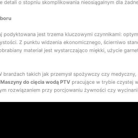
 detali o stopniu skomplikowania nieosiągalnym dla żadne
yboru
aj podyktowana jest trzema kluczowymi czynnikami: optym
ystości. Z punktu widzenia ekonomicznego, ścierniwo st
brabiany materiał jest wystarczająco miękki, użycie garne
W branżach takich jak przemysł spożywczy czy medyczny, 
.
Maszyny do cięcia wodą
PTV
pracujące w trybie czystej w
znym rozwiązaniem przy porcjowaniu żywności czy wycin