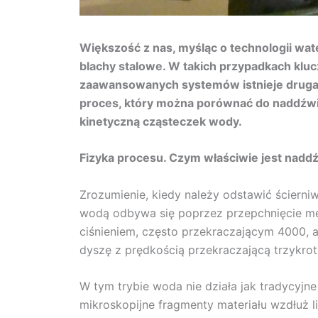
Większość z nas, myśląc o technologii wat
blachy stalowe. W takich przypadkach kluc
zaawansowanych systemów istnieje druga, n
proces, który można porównać do naddźwięk
kinetyczną cząsteczek wody.
Fizyka procesu. Czym właściwie jest nad
Zrozumienie, kiedy należy odstawić ściern
wodą odbywa się poprzez przepchnięcie med
ciśnieniem, często przekraczającym 4000, 
dyszę z prędkością przekraczającą trzykro
W tym trybie woda nie działa jak tradycyjn
mikroskopijne fragmenty materiału wzdłuż lin