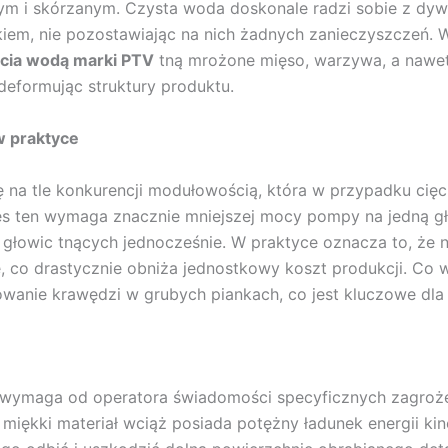
ym i skórzanym. Czysta woda doskonale radzi sobie z dy
rkiem, nie pozostawiając na nich żadnych zanieczyszczeń. 
ęcia wodą marki
PTV
tną mrożone mięso, warzywa, a nawet
deformując struktury produktu.
w praktyce
ę na tle konkurencji modułowością, która w przypadku cię
s ten wymaga znacznie mniejszej mocy pompy na jedną gło
 głowic tnących jednocześnie. W praktyce oznacza to, że
, co drastycznie obniża jednostkowy koszt produkcji. Co 
wanie krawędzi w grubych piankach, co jest kluczowe dla 
wymaga od operatora świadomości specyficznych zagrożeń,
miękki materiał wciąż posiada potężny ładunek energii kin