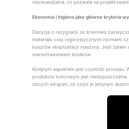
niezauważalna, co pozwala na projektowanie
Ekonomia i higiena jako główne kryteria w
Decyzja o rezygnacji ze ścierniwa zazwycz
materiału oraz rygorystycznymi normami cz
kosztów eksploatacji maszyny. Jeśli zatem o
marnotrawstwem środków.
Kolejnym aspektem jest czystość procesu. 
produkcie końcowym jest niedopuszczalna
obcych wtrąceń, co czyni je jedynym słus