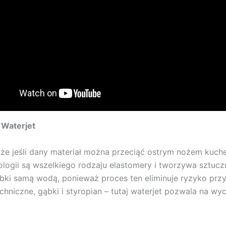
 Waterjet
że jeśli dany materiał można przeciąć ostrym nożem kuche
ologii są wszelkiego rodzaju elastomery i tworzywa sztuc
ki samą wodą, ponieważ proces ten eliminuje ryzyko przyp
echniczne, gąbki i styropian – tutaj waterjet pozwala na w