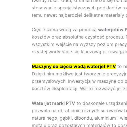
twardy ruszt stołu, strumień może się od n
stosowanie specjalistycznych podkładów rozp
temu nawet najbardziej delikatne materiały
Cięcie samą wodą za pomocą
waterjetów
kosztów oraz absolutna czystość procesu. R
wszystkim wejście na wyższy poziom precyz
czystej wody staje się kluczową przewagą
Maszyny do cięcia wodą waterjet PTV
to n
Dzięki nim możliwe jest tworzenie precyzyj
przemysłowych. Inwestycja w maszynę do c
kosztów eksploatacji. Warto rozważyć jej z
Waterjet marki PTV
to doskonałe urządzeni
pozwala na obrabianie różnych surowców bez
naturalnego, gąbki, dibondu, aluminium i wie
metalu oraz pozostałych materiałów to dos