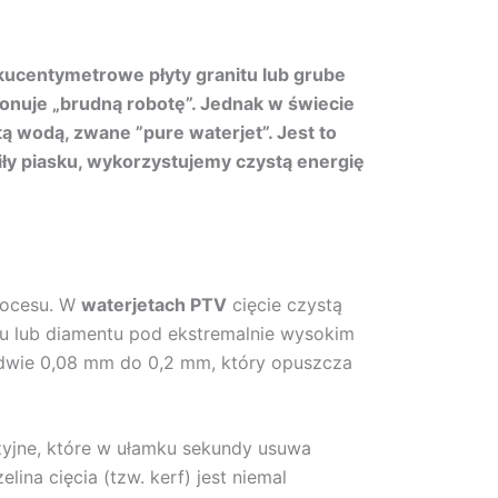
lkucentymetrowe płyty granitu lub grube
konuje „brudną robotę”. Jednak w świecie
ą wodą, zwane ”pure waterjet”. Jest to
iły piasku, wykorzystujemy czystą energię
procesu. W
waterjetach
PTV
cięcie czystą
nu lub diamentu pod ekstremalnie wysokim
ledwie 0,08 mm do 0,2 mm, który opuszcza
ozyjne, które w ułamku sekundy usuwa
lina cięcia (tzw. kerf) jest niemal