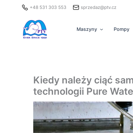
Przejdź
+48 531 303 553
sprzedaz@ptv.cz
do
treści
Maszyny
Pompy
Kiedy należy ciąć sa
technologii Pure Wate