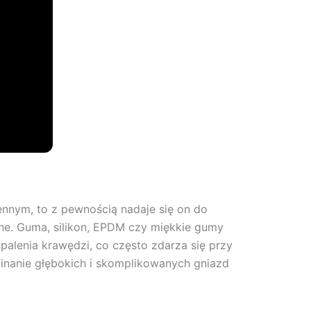
nnym, to z pewnością nadaje się on do
zne. Guma, silikon, EPDM czy miękkie gumy
alenia krawędzi, co często zdarza się przy
ycinanie głębokich i skomplikowanych gniazd