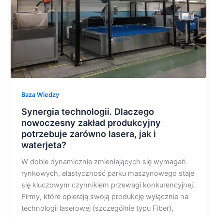
potrzebuje
zarówno
lasera,
jak
i
waterjeta?
Baza Wiedzy
Synergia technologii. Dlaczego
nowoczesny zakład produkcyjny
potrzebuje zarówno lasera, jak i
waterjeta?
W dobie dynamicznie zmieniających się wymagań
rynkowych, elastyczność parku maszynowego staje
się kluczowym czynnikiem przewagi konkurencyjnej.
Firmy, które opierają swoją produkcję wyłącznie na
technologii laserowej (szczególnie typu Fiber),