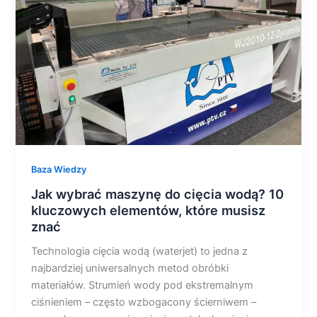
cięcia
wodą?
10
kluczowych
elementów,
które
musisz
znać
Baza Wiedzy
Jak wybrać maszynę do cięcia wodą? 10
kluczowych elementów, które musisz
znać
Technologia cięcia wodą (waterjet) to jedna z
najbardziej uniwersalnych metod obróbki
materiałów. Strumień wody pod ekstremalnym
ciśnieniem – często wzbogacony ścierniwem –