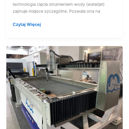
technologia cięcia strumieniem wody (waterjet)
zajmuje miejsce szczególne. Pozwala ona na
Czytaj Więcej
Nowoczesne
technologie
cięcia
wodą
PTV
i
rewolucja
w
programowaniu
Teach
In