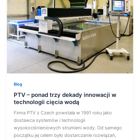
trzy
dekady
innowacji
w
technologii
cięcia
wodą
Blog
PTV – ponad trzy dekady innowacji w
technologii cięcia wodą
Firma PTV z Czech powstała w 1991 roku jako
dostawca systemów i technologii
wysokociśnieniowych strumieni wody. Od samego
początku jej celem było dostarczanie rozwiązań,