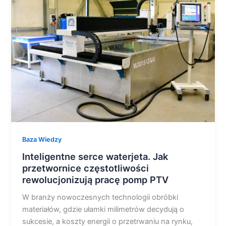
Jak
przetwornice
częstotliwości
rewolucjonizują
pracę
pomp
PTV
Baza Wiedzy
Inteligentne serce waterjeta. Jak
przetwornice częstotliwości
rewolucjonizują pracę pomp PTV
W branży nowoczesnych technologii obróbki
materiałów, gdzie ułamki milimetrów decydują o
sukcesie, a koszty energii o przetrwaniu na rynku,