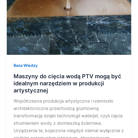
mogą
być
idealnym
narzędziem
w
produkcji
artystycznej
Baza Wiedzy
Maszyny do cięcia wodą PTV mogą być
idealnym narzędziem w produkcji
artystycznej
Współczesna produkcja artystyczna i rzemiosło
architektoniczne przechodzą gruntowną
transformację dzięki technologii waterjet, czyli cięcia
strumieniem wody z domieszką ścierniwa.
Urządzenia te, kojarzone niegdyś niemal wyłącznie z
ciężkim przemysłem lotniczym, zbrojeniowym