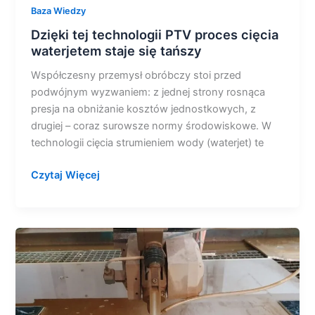
Baza Wiedzy
Dzięki tej technologii PTV proces cięcia
waterjetem staje się tańszy
Współczesny przemysł obróbczy stoi przed
podwójnym wyzwaniem: z jednej strony rosnąca
presja na obniżanie kosztów jednostkowych, z
drugiej – coraz surowsze normy środowiskowe. W
technologii cięcia strumieniem wody (waterjet) te
Czytaj Więcej
Maszyny
do
cięcia
wodą
PTV