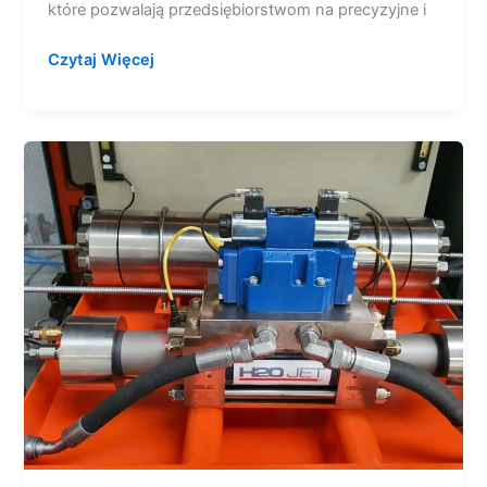
które pozwalają przedsiębiorstwom na precyzyjne i
Czytaj Więcej
Pompy
na
piątkę.
5
najważniejszych
zalet
pomp
wzmacniaczowych
PTV